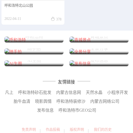
呼和浩特北山公园

2022-04-11
378
呼和浩特
青城景点
随手拍
全景分享
AI生图
发布信息
友情链接
凡上
呼和浩特砂石批发
内蒙古信息网
天然水晶
小程序开发
胎牛血清
晓影舆情
呼和浩特装修沙
内蒙古网络公司
发布信息
呼和浩特市GEO公司
免责声明
作品投稿
版权声明
我们的历史