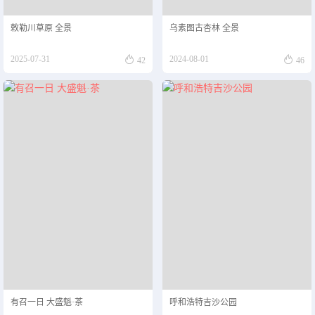
敕勒川草原 全景
乌素图古杏林 全景


2025-07-31
2024-08-01
42
46
有召一日 大盛魁·茶
呼和浩特吉沙公园